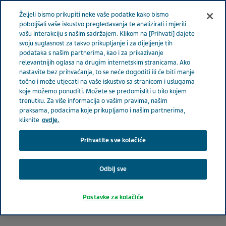
BOSNA I HERCEGOVINA
Izbornik
Željeli bismo prikupiti neke vaše podatke kako bismo
poboljšali vaše iskustvo pregledavanja te analizirali i mjerili
vašu interakciju s našim sadržajem. Klikom na [Prihvati] dajete
Bosna i Hercegovina
Zajednica
PLIVAmed.net
svoju suglasnost za takvo prikupljanje i za dijeljenje tih
podataka s našim partnerima, kao i za prikazivanje
relevantnijih oglasa na drugim internetskim stranicama. Ako
nastavite bez prihvaćanja, to se neće dogoditi ili će biti manje
PLIVAmed.net
točno i može utjecati na vaše iskustvo sa stranicom i uslugama
koje možemo ponuditi. Možete se predomisliti u bilo kojem
trenutku. Za više informacija o vašim pravima, našim
praksama, podacima koje prikupljamo i našim partnerima,
kliknite
ovdje.
Prihvatite sve kolačiće
Odbij sve
Postavke za kolačiće