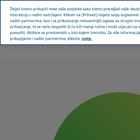
Teva u svijetu
Željeli bismo prikupiti neke vaše podatke kako bismo poboljšali vaše iskustv
interakciju s našim sadržajem. Klikom na [Prihvati] dajete svoju suglasnost 
našim partnerima, kao i za prikazivanje relevantnijih oglasa na drugim in
prihvaćanja, to se neće dogoditi ili će biti manje točno i može utjecati n
ponuditi. Možete se predomisliti u bilo kojem trenutku. Za više informac
prikupljamo i našim partnerima, kliknite
ovdje.
BOSNA I HERCEGOVINA