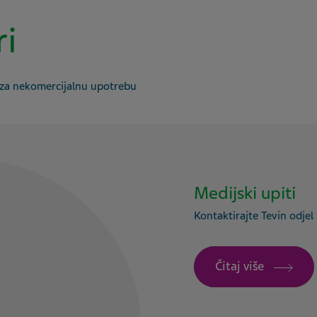
ri
 za nekomercijalnu upotrebu
Medijski upiti
Kontaktirajte Tevin odje
Čitaj više