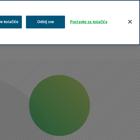
Pretraživanje
ve kolačiće
Odbij sve
Postavke za kolačiće
a
Zajednica
Proizvodi
Karijera i posao
Kontakt