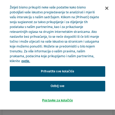
BOSNA I HERCEGOVINA
Izbornik
Željeli bismo prikupiti neke vaše podatke kako bismo
poboljšali vaše iskustvo pregledavanja te analizirali i mjerili
vašu interakciju s našim sadržajem. Klikom na [Prihvati] dajete
Bosna i Hercegovina
Proizvodi
Katalog proizvoda
svoju suglasnost za takvo prikupljanje i za dijeljenje tih
podataka s našim partnerima, kao i za prikazivanje
Zdravstveni djelatnik
Enazil 10 mg
relevantnijih oglasa na drugim internetskim stranicama. Ako
Close
nastavite bez prihvaćanja, to se neće dogoditi ili će biti manje
točno i može utjecati na vaše iskustvo sa stranicom i uslugama
Enazil 10 mg
koje možemo ponuditi. Možete se predomisliti u bilo kojem
trenutku. Za više informacija o vašim pravima, našim
Jeste li zdravstveni
praksama, podacima koje prikupljamo i našim partnerima,
kliknite
ovdje.
djelatnik?
KARDIOVASKULARNE BOLESTI
Prihvatite sve kolačiće
Da biste pristupili ovom odjeljku, morate biti
Odbij sve
zdravstveni djelatnik jer su materijali uključeni u ovaj
Aktivni sastojak
dio naše stranice pripremljeni samo za zdravstvene
enalapril
Postavke za kolačiće
djelatnike.
Terapijska skupina