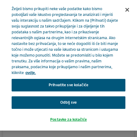
BOSNA I HERCEGOVINA
Izbornik
Željeli bismo prikupiti neke vaše podatke kako bismo
poboljšali vaše iskustvo pregledavanja te analizirali i mjerili
vašu interakciju s našim sadržajem. Klikom na [Prihvati] dajete
Bosna i Hercegovina
Proizvodi
Katalog proizvoda
svoju suglasnost za takvo prikupljanje i za dijeljenje tih
podataka s našim partnerima, kao i za prikazivanje
Zdravstveni djelatnik
Zipantola 20 mg
relevantnijih oglasa na drugim internetskim stranicama. Ako
Close
nastavite bez prihvaćanja, to se neće dogoditi ili će biti manje
točno i može utjecati na vaše iskustvo sa stranicom i uslugama
Zipantola 20 mg
koje možemo ponuditi. Možete se predomisliti u bilo kojem
trenutku. Za više informacija o vašim pravima, našim
Jeste li zdravstveni
praksama, podacima koje prikupljamo i našim partnerima,
kliknite
ovdje.
djelatnik?
ALIMENTARNI TRAKT I METABOLIZAM
Prihvatite sve kolačiće
Da biste pristupili ovom odjeljku, morate biti
Odbij sve
zdravstveni djelatnik jer su materijali uključeni u ovaj
Aktivni sastojak
dio naše stranice pripremljeni samo za zdravstvene
pantoprazol
Postavke za kolačiće
djelatnike.
Terapijska skupina