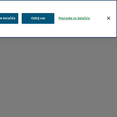
Pretraživanje
ve kolačiće
Odbij sve
Postavke za kolačiće
a
Zajednica
Proizvodi
Karijera i posao
Kontakt