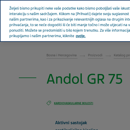
Teva u svijetu
Željeli bismo prikupiti neke vaše podatke kako bismo poboljšali vaše iskustv
interakciju s našim sadržajem. Klikom na [Prihvati] dajete svoju suglasnost 
našim partnerima, kao i za prikazivanje relevantnijih oglasa na drugim in
prihvaćanja, to se neće dogoditi ili će biti manje točno i može utjecati n
ponuditi. Možete se predomisliti u bilo kojem trenutku. Za više informac
prikupljamo i našim partnerima, kliknite
ovdje.
BOSNA I HERCEGOVINA
Bosna i Hercegovina
Proizvodi
Katalog pr
Andol GR 75
KARDIOVASKULARNE BOLESTI
Aktivni sastojak