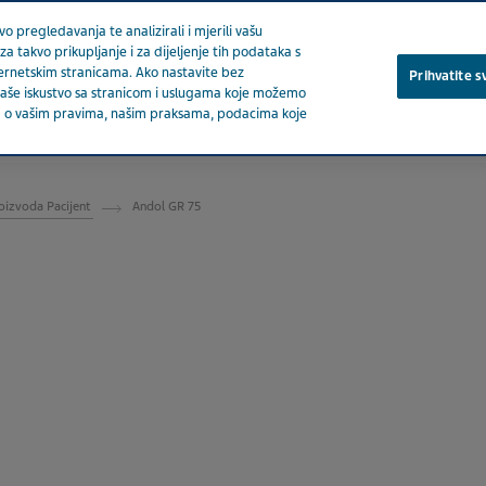
o pregledavanja te analizirali i mjerili vašu
za takvo prikupljanje i za dijeljenje tih podataka s
ternetskim stranicama. Ako nastavite bez
Prihvatite s
a vaše iskustvo sa stranicom i uslugama koje možemo
ija o vašim pravima, našim praksama, podacima koje
O nam
oizvoda Pacijent
Andol GR 75