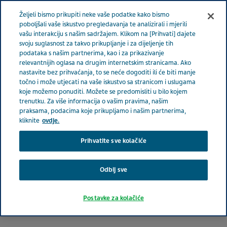
BOSNA I HERCEGOVINA
Izbornik
Željeli bismo prikupiti neke vaše podatke kako bismo
poboljšali vaše iskustvo pregledavanja te analizirali i mjerili
vašu interakciju s našim sadržajem. Klikom na [Prihvati] dajete
Bosna i Hercegovina
Proizvodi
Katalog proizvoda Pacijent
svoju suglasnost za takvo prikupljanje i za dijeljenje tih
podataka s našim partnerima, kao i za prikazivanje
relevantnijih oglasa na drugim internetskim stranicama. Ako
nastavite bez prihvaćanja, to se neće dogoditi ili će biti manje
Katalog proizvoda Pacijent
točno i može utjecati na vaše iskustvo sa stranicom i uslugama
koje možemo ponuditi. Možete se predomisliti u bilo kojem
trenutku. Za više informacija o vašim pravima, našim
praksama, podacima koje prikupljamo i našim partnerima,
Pogledajte popis svih Tevinih proizvoda koji se stavljaju
kliknite
ovdje.
na tržište Bosna i Hercegovina.
Prihvatite sve kolačiće
Search
Odbij sve
Postavke za kolačiće
Filteri