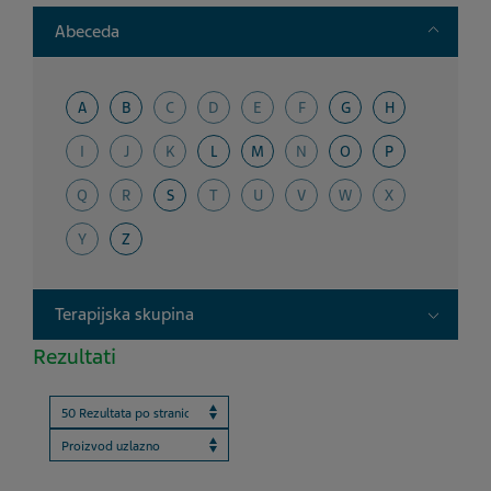
Toggle
Abeceda
A
B
C
D
E
F
G
H
I
J
K
L
M
N
O
P
Q
R
S
T
U
V
W
X
Y
Z
Toggle
Terapijska skupina
Rezultati
Results per page
ProductBrandName