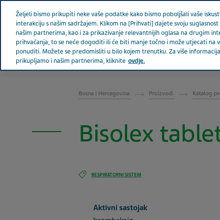
Teva u svijetu
Željeli bismo prikupiti neke vaše podatke kako bismo poboljšali vaše iskustv
interakciju s našim sadržajem. Klikom na [Prihvati] dajete svoju suglasnost 
našim partnerima, kao i za prikazivanje relevantnijih oglasa na drugim in
prihvaćanja, to se neće dogoditi ili će biti manje točno i može utjecati n
ponuditi. Možete se predomisliti u bilo kojem trenutku. Za više informac
prikupljamo i našim partnerima, kliknite
ovdje.
BOSNA I HERCEGOVINA
Bosna i Hercegovina
Proizvodi
Katalog pr
Bisolex table
RESPIRATORNI SISTEM
Aktivni sastojak