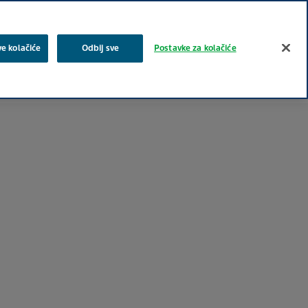
Pretraživanje
ve kolačiće
Odbij sve
Postavke za kolačiće
a
Zajednica
Proizvodi
Karijera i posao
Kontakt