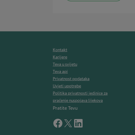
Kontakt
Karijere
Teva u svijetu
Teva api
Privatnost podataka
Uvjeti upotrebe
Politika privatnosti jedinice za
praćenje nuspojava lijekova
Pratite Tevu