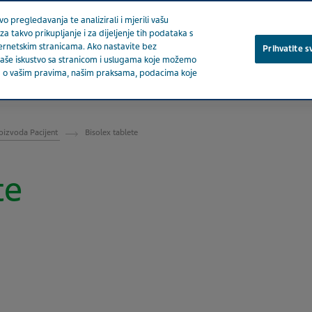
o pregledavanja te analizirali i mjerili vašu
za takvo prikupljanje i za dijeljenje tih podataka s
ternetskim stranicama. Ako nastavite bez
Prihvatite s
a vaše iskustvo sa stranicom i uslugama koje možemo
ija o vašim pravima, našim praksama, podacima koje
O nam
oizvoda Pacijent
Bisolex tablete
te