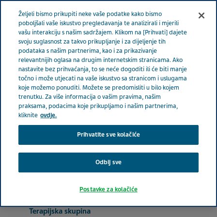
BOSNA I HERCEGOVINA
Izbornik
Željeli bismo prikupiti neke vaše podatke kako bismo
poboljšali vaše iskustvo pregledavanja te analizirali i mjerili
vašu interakciju s našim sadržajem. Klikom na [Prihvati] dajete
Bosna i Hercegovina
Proizvodi
Katalog proizvoda Pacijent
svoju suglasnost za takvo prikupljanje i za dijeljenje tih
podataka s našim partnerima, kao i za prikazivanje
Plivadon
relevantnijih oglasa na drugim internetskim stranicama. Ako
nastavite bez prihvaćanja, to se neće dogoditi ili će biti manje
točno i može utjecati na vaše iskustvo sa stranicom i uslugama
Plivadon
koje možemo ponuditi. Možete se predomisliti u bilo kojem
trenutku. Za više informacija o vašim pravima, našim
praksama, podacima koje prikupljamo i našim partnerima,
kliknite
ovdje.
BOL
Prihvatite sve kolačiće
Odbij sve
Aktivni sastojak
propifenazon, paracetamol, kofein, kodein
Postavke za kolačiće
Terapijska skupina