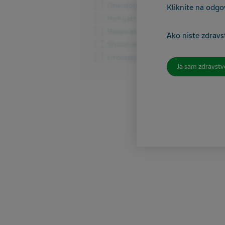
Onkologija
Kliknite na odgo
Psihijatrija
Respiratorni sistem
Ako niste zdravst
Shizofrenija i BAP
Urologija
Ja sam zdravstv