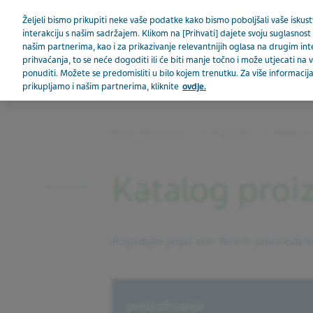
Teva u svijetu
Željeli bismo prikupiti neke vaše podatke kako bismo poboljšali vaše iskustv
interakciju s našim sadržajem. Klikom na [Prihvati] dajete svoju suglasnost 
našim partnerima, kao i za prikazivanje relevantnijih oglasa na drugim in
prihvaćanja, to se neće dogoditi ili će biti manje točno i može utjecati n
ponuditi. Možete se predomisliti u bilo kojem trenutku. Za više informac
prikupljamo i našim partnerima, kliknite
ovdje.
BOSNA I HERCEGOVINA
Bosna i Hercegovina
Proizvodi
Katalog pr
Katalog proi
Pogledajte popis svih Tevinih proizvoda ko
Search