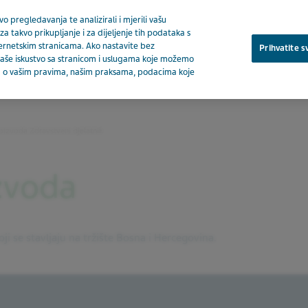
o pregledavanja te analizirali i mjerili vašu
za takvo prikupljanje i za dijeljenje tih podataka s
ternetskim stranicama. Ako nastavite bez
Prihvatite s
a vaše iskustvo sa stranicom i uslugama koje možemo
ija o vašim pravima, našim praksama, podacima koje
O nam
oizvoda Zdravstveni djelatnik
zvoda
ji se stavljaju na tržište Bosna i Hercegovina.