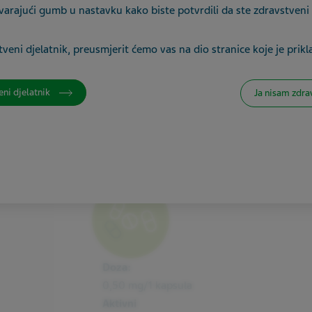
varajući gumb u nastavku kako biste potvrdili da ste zdravstveni 
želučanootporna kapsula, tvrda
veni djelatnik, preusmjerit ćemo vas na dio stranice koje je prikl
eni djelatnik
Ja nisam zdra
MULTIPLA SKLEROZA
Fingolimod Teva 0,50 mg
Doza:
0,50 mg/1 kapsula
Aktivni