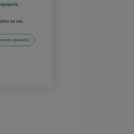
djelatnik.
adno za vas.
vstveni djelatnik