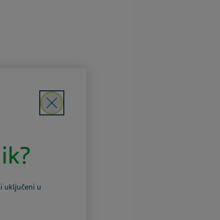
Close
nik?
i uključeni u