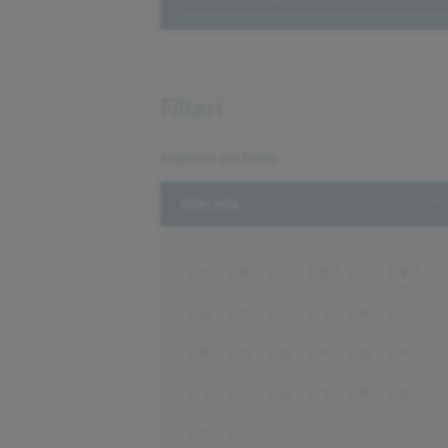
Filteri
Resetujte sve filtere
T
Abeceda
A
B
C
D
E
F
G
H
I
J
K
L
M
N
O
P
Q
R
S
T
U
V
W
X
Y
Z