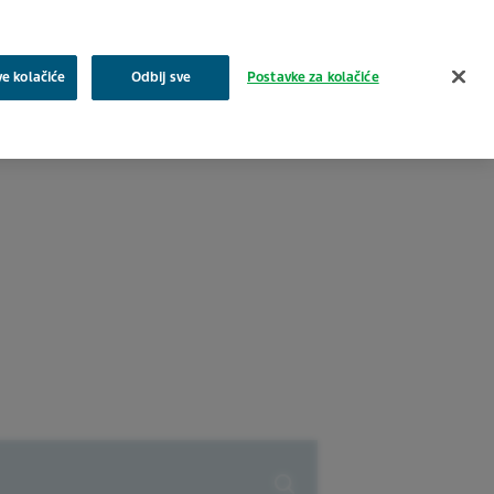
Pretraživanje
ve kolačiće
Odbij sve
Postavke za kolačiće
a
Zajednica
Proizvodi
Karijera i posao
Kontakt