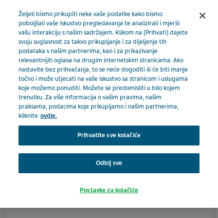
BOSNA I HERCEGOVINA
Izbornik
Željeli bismo prikupiti neke vaše podatke kako bismo
poboljšali vaše iskustvo pregledavanja te analizirali i mjerili
vašu interakciju s našim sadržajem. Klikom na [Prihvati] dajete
Bosna i Hercegovina
Proizvodi
Katalog proizvoda
svoju suglasnost za takvo prikupljanje i za dijeljenje tih
podataka s našim partnerima, kao i za prikazivanje
Zdravstveni djelatnik
Fingolimod Teva 0,50 mg
relevantnijih oglasa na drugim internetskim stranicama. Ako
Close
nastavite bez prihvaćanja, to se neće dogoditi ili će biti manje
točno i može utjecati na vaše iskustvo sa stranicom i uslugama
Fingolimod Teva 0,50 mg
koje možemo ponuditi. Možete se predomisliti u bilo kojem
trenutku. Za više informacija o vašim pravima, našim
Jeste li zdravstveni
praksama, podacima koje prikupljamo i našim partnerima,
kliknite
ovdje.
djelatnik?
HOSPITAL
Prihvatite sve kolačiće
Da biste pristupili ovom odjeljku, morate biti
Odbij sve
zdravstveni djelatnik jer su materijali uključeni u ovaj
Aktivni sastojak
dio naše stranice pripremljeni samo za zdravstvene
fingolimod
Postavke za kolačiće
djelatnike.
Terapijska skupina