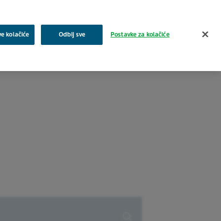
Pretraživanje
ve kolačiće
Odbij sve
Postavke za kolačiće
a
Zajednica
Proizvodi
Karijera i posao
Kontakt