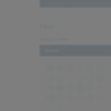
Filteri
Resetujte sve filtere
T
Abeceda
A
B
C
D
E
F
G
H
I
J
K
L
M
N
O
P
Q
R
S
T
U
V
W
X
Y
Z