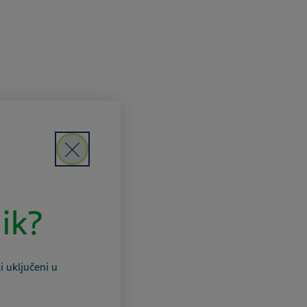
Close
nik?
i uključeni u