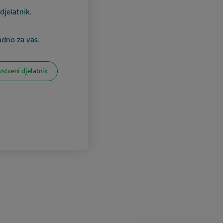
djelatnik.
adno za vas.
vstveni djelatnik