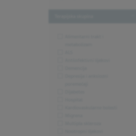
T
Terapijska skupina
Alimentarni trakt i
metabolizam
ALS
Antiinfektivni lijekovi
Demencija
Depresija i anksiozni
poremećaji
Dijabetes
Hospital
Kardiovaskularne bolesti
Migrena
Multipla skleroza
Nootropni lijekovi