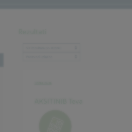
Rezultati
Results per page
ProductBrandName
oggle
ONKOLOGIJA
AKSITINIB Teva