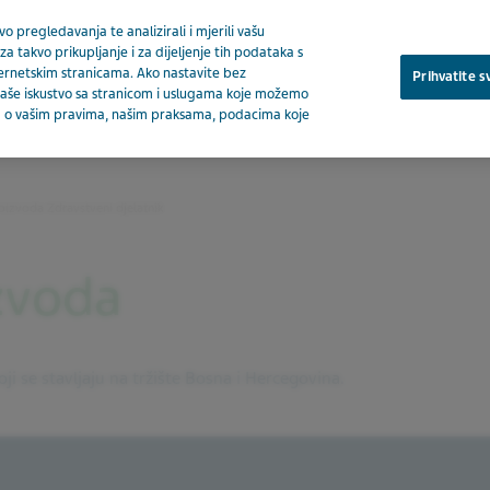
o pregledavanja te analizirali i mjerili vašu
za takvo prikupljanje i za dijeljenje tih podataka s
ternetskim stranicama. Ako nastavite bez
Prihvatite s
a vaše iskustvo sa stranicom i uslugama koje možemo
ija o vašim pravima, našim praksama, podacima koje
O nam
oizvoda Zdravstveni djelatnik
zvoda
ji se stavljaju na tržište Bosna i Hercegovina.