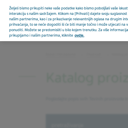
Teva u svijetu
Željeli bismo prikupiti neke vaše podatke kako bismo poboljšali vaše iskustv
interakciju s našim sadržajem. Klikom na [Prihvati] dajete svoju suglasnost 
našim partnerima, kao i za prikazivanje relevantnijih oglasa na drugim in
prihvaćanja, to se neće dogoditi ili će biti manje točno i može utjecati n
ponuditi. Možete se predomisliti u bilo kojem trenutku. Za više informac
prikupljamo i našim partnerima, kliknite
ovdje.
BOSNA I HERCEGOVINA
Bosna i Hercegovina
Proizvodi
Katalog pr
Katalog proi
Pogledajte popis svih Tevinih proizvoda ko
Search