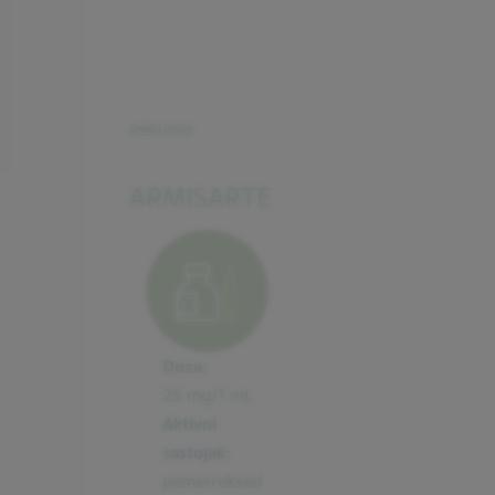
ONKOLOGIJA
ARMISARTE
Doza:
25 mg/1 mL
Aktivni
sastojak:
pemetreksed