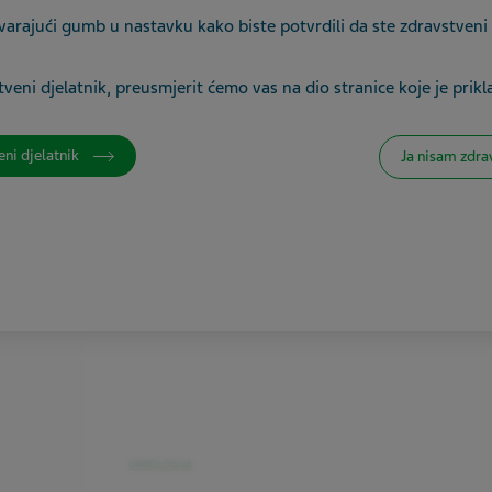
varajući gumb u nastavku kako biste potvrdili da ste zdravstveni 
Doza:
0,5 mg/1 kapsula
veni djelatnik, preusmjerit ćemo vas na dio stranice koje je prikl
Aktivni
sastojak:
anagrelid
eni djelatnik
Ja nisam zdra
Pakovanje:
100 kapsula, tvrdih
Farmaceutski
oblik:
kapsula, tvrda
ONKOLOGIJA