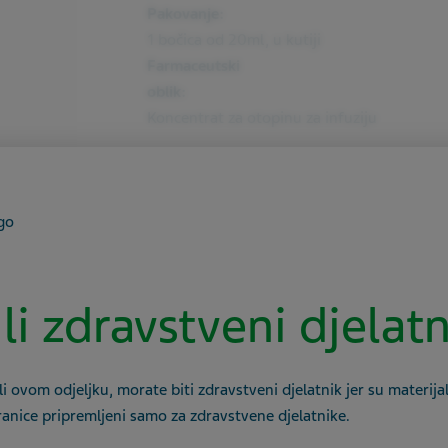
Pakovanje:
1 bočica od 20ml, u kutiji
Farmaceutski
oblik:
Koncentrat za otopinu za infuziju
ONKOLOGIJA
 li zdravstveni djelat
Atremia
li ovom odjeljku, morate biti zdravstveni djelatnik jer su materijal
ranice pripremljeni samo za zdravstvene djelatnike.