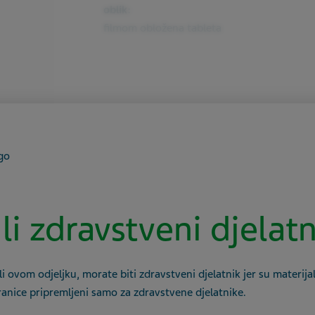
oblik:
filmom obložena tableta
UROLOGIJA
Dinamico 50 mg
 li zdravstveni djelat
li ovom odjeljku, morate biti zdravstveni djelatnik jer su materijal
Doza:
ranice pripremljeni samo za zdravstvene djelatnike.
50 mg/1 tableta