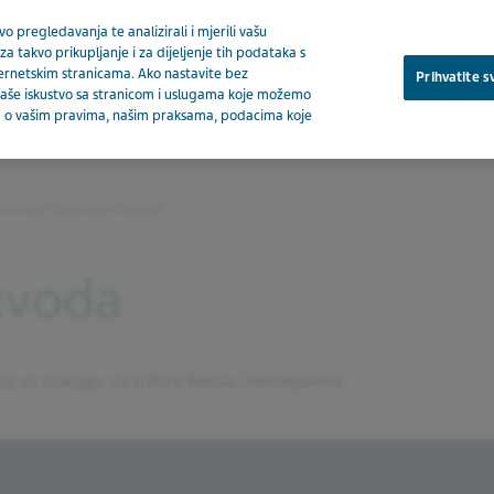
o pregledavanja te analizirali i mjerili vašu
za takvo prikupljanje i za dijeljenje tih podataka s
ternetskim stranicama. Ako nastavite bez
Prihvatite s
a vaše iskustvo sa stranicom i uslugama koje možemo
ija o vašim pravima, našim praksama, podacima koje
O nam
oizvoda Zdravstveni djelatnik
zvoda
ji se stavljaju na tržište Bosna i Hercegovina.