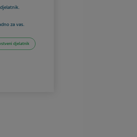
djelatnik.
adno za vas.
vstveni djelatnik