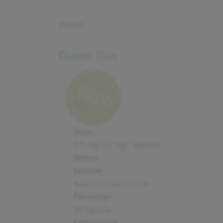
UROLOGIJA
Duster Duo
Doza:
0,5 mg/0,4 mg/1 kapsula
Aktivni
sastojak:
dutasterid/tamsulosin
Pakovanje:
30 kapsula
Farmaceutski