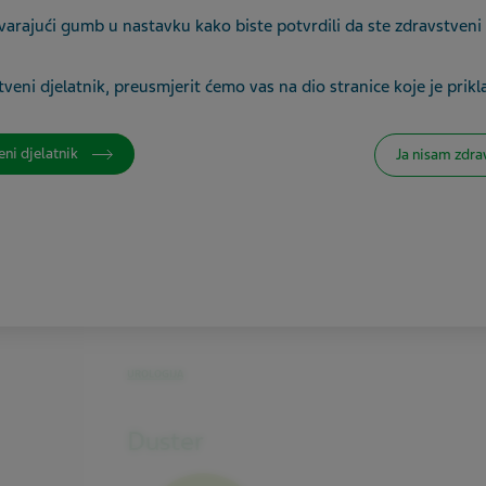
Aktivni
varajući gumb u nastavku kako biste potvrdili da ste zdravstveni 
sastojak:
sildenafil
veni djelatnik, preusmjerit ćemo vas na dio stranice koje je prikl
Pakovanje:
4 filmom obložene tablete
Farmaceutski
eni djelatnik
Ja nisam zdra
oblik:
filmom obložena tableta
UROLOGIJA
Duster