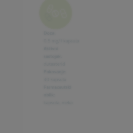
Doza:
0.5 mg/1 kapsula
Aktivni
sastojak:
dutasterid
Pakovanje:
30 kapsula
Farmaceutski
oblik:
kapsula, meka