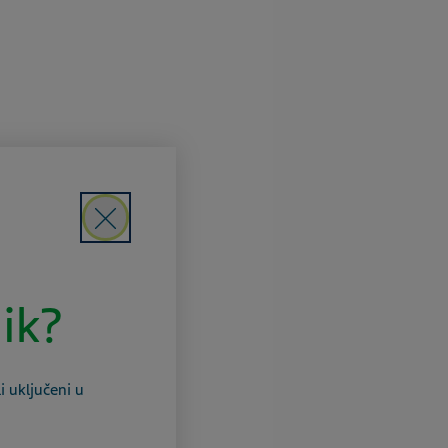
Close
nik?
i uključeni u