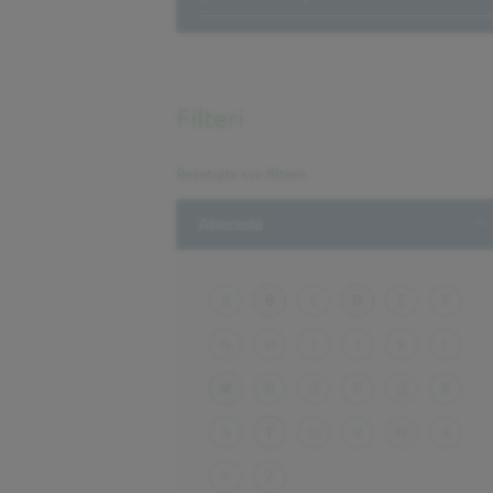
Filteri
Resetujte sve filtere
T
Abeceda
A
B
C
D
E
F
G
H
I
J
K
L
M
N
O
P
Q
R
S
T
U
V
W
X
Y
Z