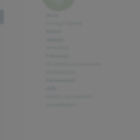
Doza:
oggle
0.4 mg/1 tableta
Aktivni
sastojak:
tamsulosin
Pakovanje:
30 tableta sa produženim
oslobađanjem
Farmaceutski
oblik:
tableta s produženim
oslobađanjem