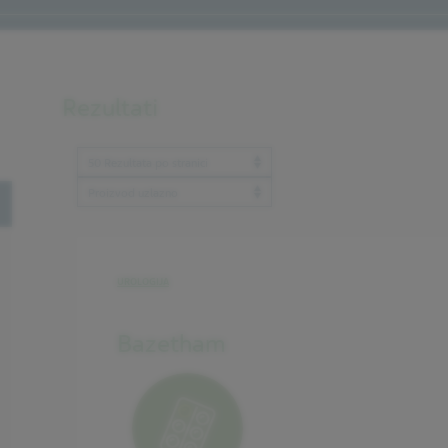
Rezultati
Results per page
ProductBrandName
oggle
UROLOGIJA
Bazetham