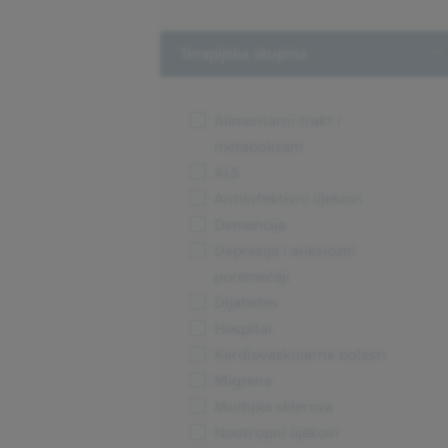
T
Terapijska skupina
Alimentarni trakt i
metabolizam
ALS
Antiinfektivni lijekovi
Demencija
Depresija i anksiozni
poremećaji
Dijabetes
Hospital
Kardiovaskularne bolesti
Migrena
Multipla skleroza
Nootropni lijekovi