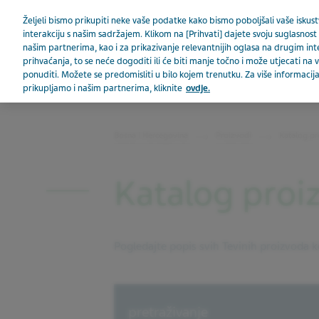
Teva u svijetu
Željeli bismo prikupiti neke vaše podatke kako bismo poboljšali vaše iskustv
interakciju s našim sadržajem. Klikom na [Prihvati] dajete svoju suglasnost 
našim partnerima, kao i za prikazivanje relevantnijih oglasa na drugim in
prihvaćanja, to se neće dogoditi ili će biti manje točno i može utjecati n
ponuditi. Možete se predomisliti u bilo kojem trenutku. Za više informac
prikupljamo i našim partnerima, kliknite
ovdje.
BOSNA I HERCEGOVINA
Bosna i Hercegovina
Proizvodi
Katalog pr
Katalog proi
Pogledajte popis svih Tevinih proizvoda ko
Search