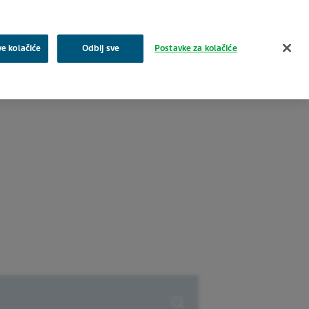
Pretraživanje
ve kolačiće
Odbij sve
Postavke za kolačiće
a
Zajednica
Proizvodi
Karijera i posao
Kontakt