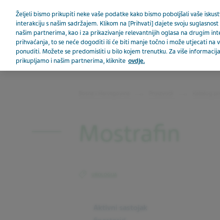
Teva u svijetu
Željeli bismo prikupiti neke vaše podatke kako bismo poboljšali vaše iskustv
interakciju s našim sadržajem. Klikom na [Prihvati] dajete svoju suglasnost 
našim partnerima, kao i za prikazivanje relevantnijih oglasa na drugim in
prihvaćanja, to se neće dogoditi ili će biti manje točno i može utjecati n
ponuditi. Možete se predomisliti u bilo kojem trenutku. Za više informac
prikupljamo i našim partnerima, kliknite
ovdje.
BOSNA I HERCEGOVINA
Bosna i Hercegovina
Proizvodi
Katalog pr
Mostrafin
UROLOGIJA
Aktivni sastojak