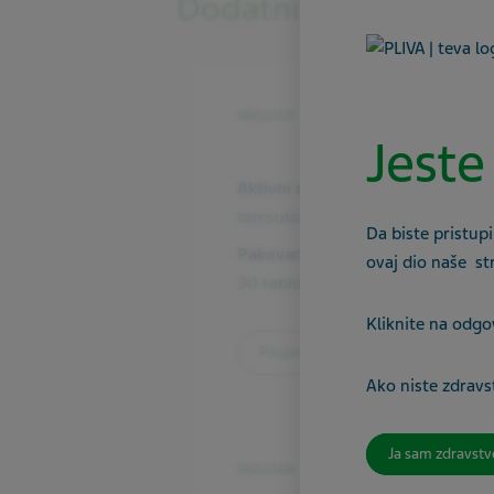
Dodatni lijek
UROLOGIJA
Jeste
Aktivni sastojak
tamsulosin
Da biste pristupi
Pakovanje
ovaj dio naše st
30 tableta sa produženim oslob
Kliknite na odgo
Pogledajte proizvod
Ako niste zdravst
Ja sam zdravstv
UROLOGIJA