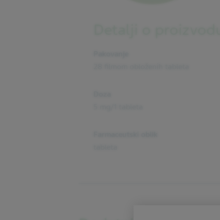
Detalji o proizvod
Pakovanje
28 filmom obloženih tableta
Doza
5 mg/1 tableta
Farmaceutski oblik
tableta