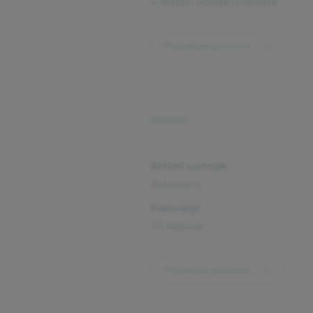
4 filmom obložene tablete
Pogledajte proizvod
UROLOGIJA
Aktivni sastojak
dutasterid
Pakovanje
30 kapsula
Pogledajte proizvod