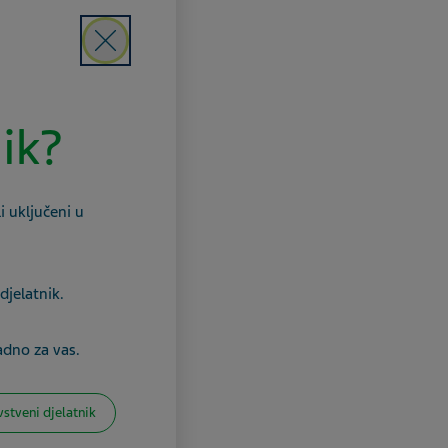
Close
nik?
i uključeni u
djelatnik.
adno za vas.
vstveni djelatnik