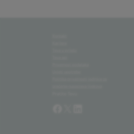
Kontakt
Karijere
Teva u svijetu
Teva api
Privatnost podataka
Uvjeti upotrebe
Politika privatnosti jedinice za
praćenje nuspojava lijekova
Pratite Tevu