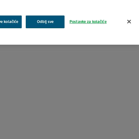
Pretraživanje
ve kolačiće
Odbij sve
Postavke za kolačiće
a
Zajednica
Proizvodi
Karijera i posao
Kontakt