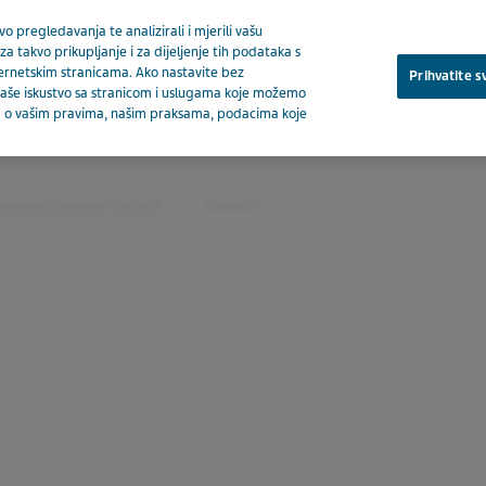
o pregledavanja te analizirali i mjerili vašu
za takvo prikupljanje i za dijeljenje tih podataka s
ternetskim stranicama. Ako nastavite bez
Prihvatite s
a vaše iskustvo sa stranicom i uslugama koje možemo
ija o vašim pravima, našim praksama, podacima koje
O nam
oizvoda Zdravstveni djelatnik
Mostrafin