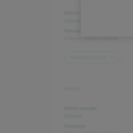
Aktivni sastojak
sildenafil
Pakovanje
4 filmom obložene tablete
Pogledajte proizvod
UROLOGIJA
Aktivni sastojak
sildenafil
Pakovanje