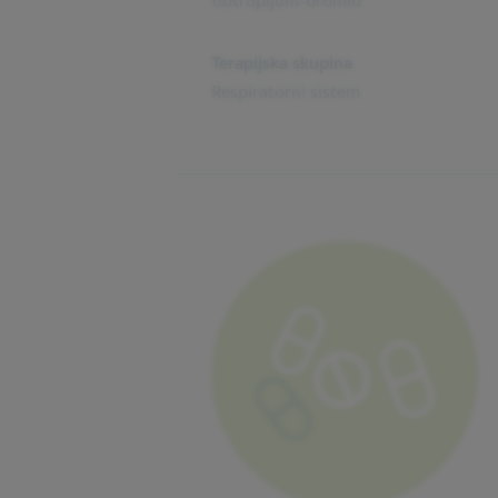
tiotropijum-bromid
Terapijska skupina
Respiratorni sistem