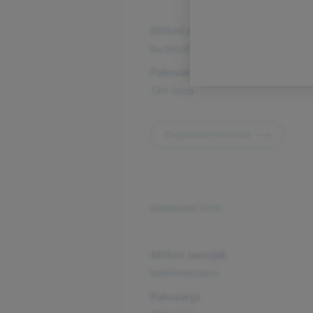
Aktivni sastojak
budesonid, formoterol
Pakovanje
120 doza
Pogledajte proizvod
RESPIRATORNI SISTEM
Aktivni sastojak
beklometazon
Pakovanje