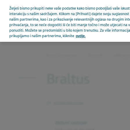
Teva u svijetu
Željeli bismo prikupiti neke vaše podatke kako bismo poboljšali vaše iskustv
interakciju s našim sadržajem. Klikom na [Prihvati] dajete svoju suglasnost 
našim partnerima, kao i za prikazivanje relevantnijih oglasa na drugim in
prihvaćanja, to se neće dogoditi ili će biti manje točno i može utjecati n
ponuditi. Možete se predomisliti u bilo kojem trenutku. Za više informac
prikupljamo i našim partnerima, kliknite
ovdje.
BOSNA I HERCEGOVINA
Bosna i Hercegovina
Proizvodi
Katalog pr
Braltus
RESPIRATORNI SISTEM
Aktivni sastojak