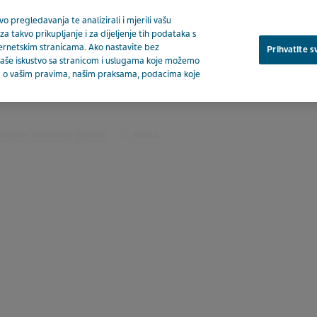
o pregledavanja te analizirali i mjerili vašu
za takvo prikupljanje i za dijeljenje tih podataka s
ternetskim stranicama. Ako nastavite bez
Prihvatite s
a vaše iskustvo sa stranicom i uslugama koje možemo
ija o vašim pravima, našim praksama, podacima koje
O nam
oizvoda Zdravstveni djelatnik
Braltus