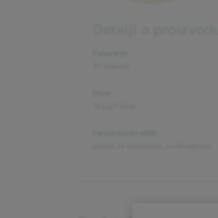
Detalji o proizvod
Pakovanje
30 kapsula
Doza
10 µg/1 doza
Farmaceutski oblik
prašak za inhaliranje, tvrda kapsula