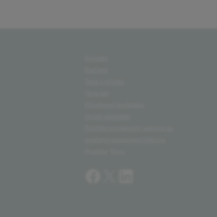
Kontakt
Karijere
Teva u svijetu
Teva api
Privatnost podataka
Uvjeti upotrebe
Politika privatnosti jedinice za
praćenje nuspojava lijekova
Pratite Tevu