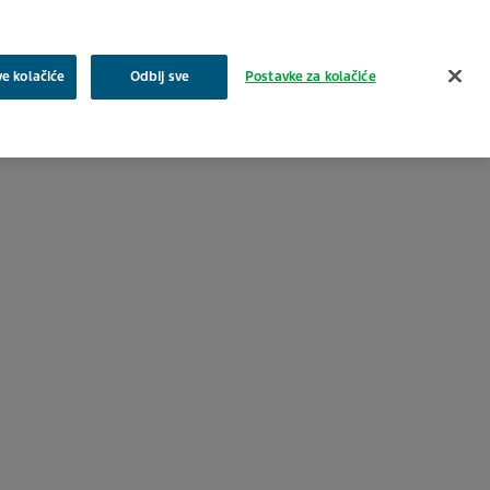
Pretraživanje
ve kolačiće
Odbij sve
Postavke za kolačiće
a
Zajednica
Proizvodi
Karijera i posao
Kontakt