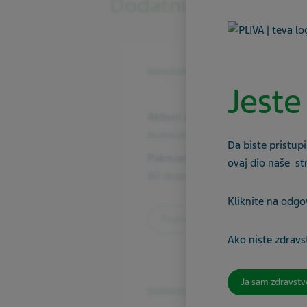
Dodatni lijek
RESPIRATORNI SISTEM
Jeste
Aktivni sastojak
budesonid, formoterol
Da biste pristupi
Pakovanje
ovaj dio naše st
60 doza
Kliknite na odgo
Pogledajte proizvod
Ako niste zdravst
Ja sam zdravstv
RESPIRATORNI SISTEM