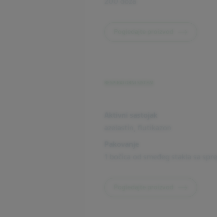
200 doza
Pogledajte proizvod
RESPIRATORNI SISTEM
Aktivni sastojak
azelastin, flutikazon
Pakovanje
1 bočica od smeđeg stakla sa spr
Pogledajte proizvod