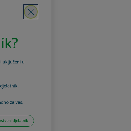
Close
nik?
i uključeni u
djelatnik.
adno za vas.
vstveni djelatnik