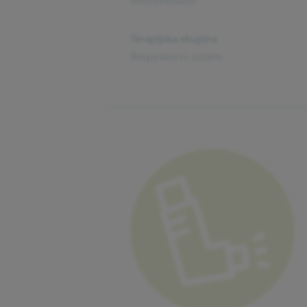
beklometazon
Terapijska skupina
Respiratorni sistem