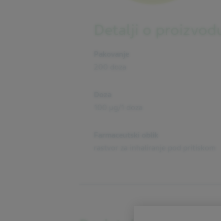
Detalji o proizvod
Pakovanje
200 doza
Doza
100 µg/1 doza
Farmaceutski oblik
rastvor za inhaliranje pod pritiskom