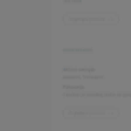
120 doza
Pogledajte proizvod
RESPIRATORNI SISTEM
Aktivni sastojak
azelastin, flutikazon
Pakovanje
1 bočica od smeđeg stakla sa spr
Pogledajte proizvod