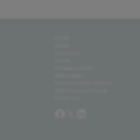
Kontakt
Karijere
Teva u svijetu
Teva api
Privatnost podataka
Uvjeti upotrebe
Politika privatnosti jedinice za
praćenje nuspojava lijekova
Pratite Tevu