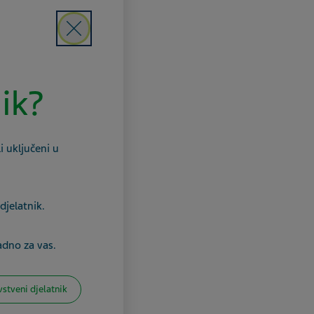
Close
nik?
i uključeni u
djelatnik.
adno za vas.
vstveni djelatnik