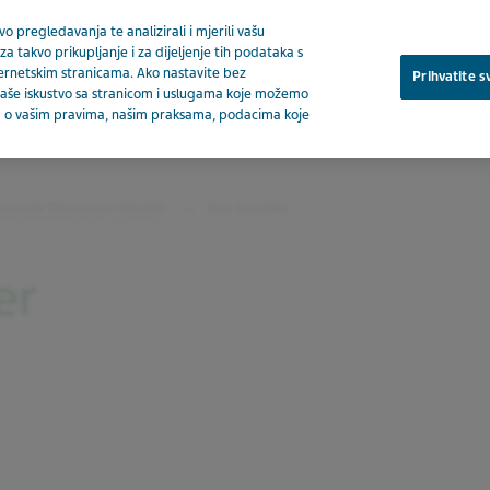
o pregledavanja te analizirali i mjerili vašu
za takvo prikupljanje i za dijeljenje tih podataka s
ternetskim stranicama. Ako nastavite bez
Prihvatite s
a vaše iskustvo sa stranicom i uslugama koje možemo
ija o vašim pravima, našim praksama, podacima koje
O nam
oizvoda Zdravstveni djelatnik
Qvar Autohaler
er