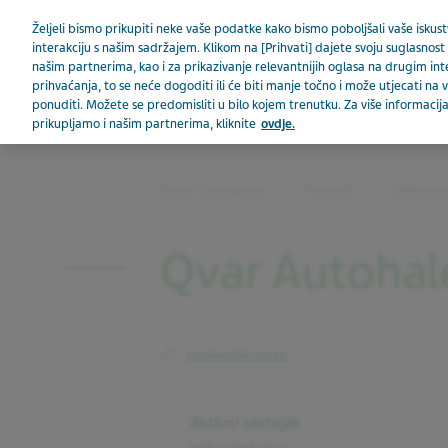
Teva u svijetu
Željeli bismo prikupiti neke vaše podatke kako bismo poboljšali vaše iskustv
interakciju s našim sadržajem. Klikom na [Prihvati] dajete svoju suglasnost 
našim partnerima, kao i za prikazivanje relevantnijih oglasa na drugim in
prihvaćanja, to se neće dogoditi ili će biti manje točno i može utjecati n
ponuditi. Možete se predomisliti u bilo kojem trenutku. Za više informac
prikupljamo i našim partnerima, kliknite
ovdje.
BOSNA I HERCEGOVINA
Bosna i Hercegovina
Proizvodi
Katalog pr
Qvar Autohal
RESPIRATORNI SISTEM
Aktivni sastojak