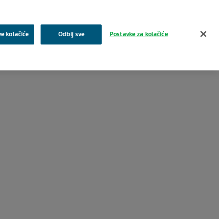
Pretraživanje
ve kolačiće
Odbij sve
Postavke za kolačiće
a
Zajednica
Proizvodi
Karijera i posao
Kontakt