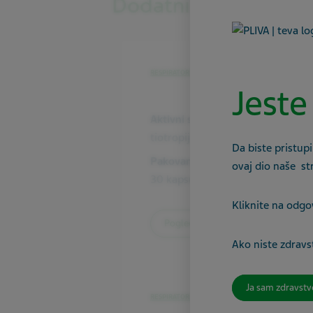
Dodatni lijek
RESPIRATORNI SISTEM
Jeste
Aktivni sastojak
tiotropijum-bromid
Da biste pristupi
Pakovanje
ovaj dio naše st
30 kapsula
Kliknite na odgo
Pogledajte proizvod
Ako niste zdravst
Ja sam zdravstv
RESPIRATORNI SISTEM