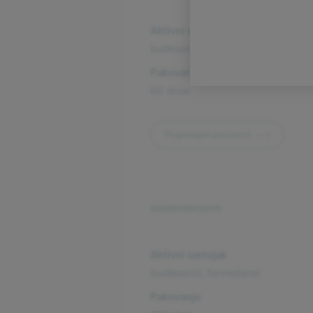
Aktivni sastojak
budesonid, formoterol
Pakovanje
60 doza
Pogledajte proizvod
RESPIRATORNI SISTEM
Aktivni sastojak
budesonid, formoterol
Pakovanje