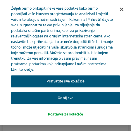
BOSNA I HERCEGOVINA
Izbornik
Željeli bismo prikupiti neke vaše podatke kako bismo
poboljšali vaše iskustvo pregledavanja te analizirali i mjerili
vašu interakciju s našim sadržajem. Klikom na [Prihvati] dajete
Bosna i Hercegovina
Proizvodi
Katalog proizvoda
svoju suglasnost za takvo prikupljanje i za dijeljenje tih
podataka s našim partnerima, kao i za prikazivanje
Zdravstveni djelatnik
Oktreotid Teva 30 mg
relevantnijih oglasa na drugim internetskim stranicama. Ako
Close
nastavite bez prihvaćanja, to se neće dogoditi ili će biti manje
točno i može utjecati na vaše iskustvo sa stranicom i uslugama
Oktreotid Teva 30 mg
koje možemo ponuditi. Možete se predomisliti u bilo kojem
trenutku. Za više informacija o vašim pravima, našim
Jeste li zdravstveni
praksama, podacima koje prikupljamo i našim partnerima,
kliknite
ovdje.
djelatnik?
HOSPITAL
Prihvatite sve kolačiće
Da biste pristupili ovom odjeljku, morate biti
Odbij sve
zdravstveni djelatnik jer su materijali uključeni u ovaj
Aktivni sastojak
dio naše stranice pripremljeni samo za zdravstvene
oktreotid
Postavke za kolačiće
djelatnike.
Terapijska skupina